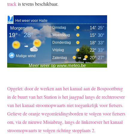
track
is tevens beschikbaar.
Opgelet: door de werken aan het kanaal aan de Bospoortbrug
in de buurt van het Station is het jaagpad langs de rechteroever
van het kanaal stroomopwaarts niet toegankelijk voor fietsers.
Gelieve de oranje wegomleidingsborden te volgen voor fietsers
om, via de nieuwe Misiabrug, langs de linkeroever het kanaal
stroomopwaarts te volgen richting stopplaats 2.